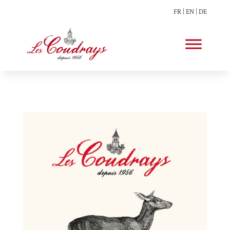
FR
|
EN
|
DE