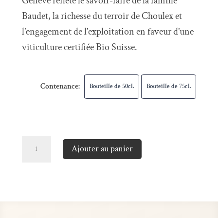
Genève reflète le savoir-faire de la famille
Baudet, la richesse du terroir de Choulex et
l’engagement de l’exploitation en faveur d’une
viticulture certifiée Bio Suisse.
Contenance:
Bouteille de 50cl.
Bouteille de 75cl.
quantité
Ajouter au panier
de
Merlot
de
Genève